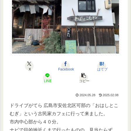
X
Facebook
はてブ
LINE
コピー
2024.05.28
2025.02.08
ドライブがてら 広島市安佐北区可部の「おはしとこ
むぎ」という古民家カフェに行って来ました。
市内中心部から４０分。
ナビで目的地近くまで行ったものの、見当たらず…