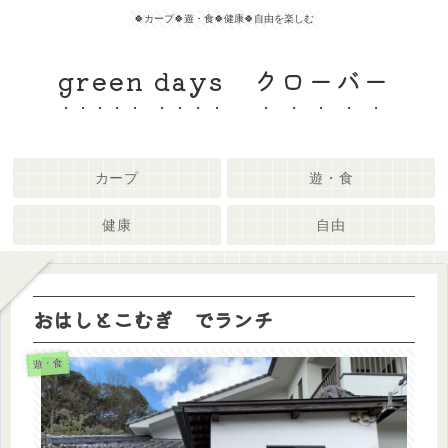
🍀カープ🍀遊・食🍀健康🍀自由を楽しむ
green days クローバー
カープ
遊・食
健康
自由
おはしとこむぎ でランチ
遊・食