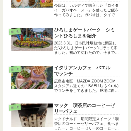
品
今回は、カルディで購入した『ロイタ
イ ガパオペースト』を使ったご飯を
作ってみました。ガパオは、タイで定
番の屋台めし。ホーリーバジルが味の
決め手、唐辛子との相性も抜群とのこ
とで、さっそく…ホーリーバジルって
ひろしまゲートパーク シミ
遊・食
何？？と言う疑問が。知っているバジ
ントひろしまを紹介
ル...
2023.3.31、旧市民球場跡地に開業し
た“ひろしまゲートパーク”に行って来
ました。初めて訪れたので、今までと
全然違う光景にびっくり！一気に旅行
気分になり明るい雰囲気にわくわくし
ます。外観の紹介シミントひろしまの
イタリアンカフェ バエル
遊・食
写真は、市電側の正面入口か...
でランチ
広島市南区 MAZDA ZOOM ZOOM
スタジアム近くの「BAELU」(バエル)
でランチをしてきました。球場に向か
う際に、気になっていたお店で、広島
駅からカープロードを歩いて5分の場
所。以前は中華料理のお店でしたが、
マック 喫茶店のコーヒーゼ
遊・食
確か２０２０年にバエ...
リーパフェ
マクドナルド 期間限定スイーツ「喫
茶店のコーヒーゼリーパフェ」食べま
したー。コーヒーゼリーのコーヒーが