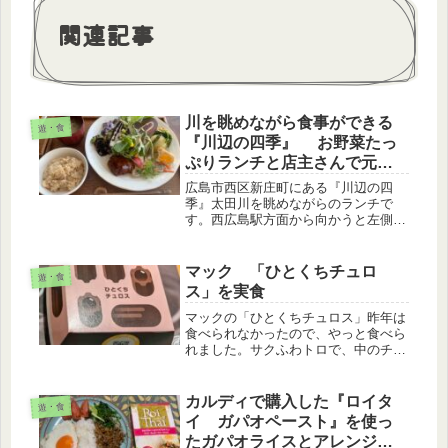
関連記事
川を眺めながら食事ができる
遊・食
『川辺の四季』 お野菜たっ
ぷりランチと店主さんで元気
になる！！
広島市西区新庄町にある『川辺の四
季』太田川を眺めながらのランチで
す。西広島駅方面から向かうと左側に
あって、１階が駐車場。交通量もまぁ
まぁあり、後続車に気を使うので止め
るのにちょっと緊張する💦この時は満
マック 「ひとくちチュロ
遊・食
車だったので、河川敷に止めて歩いて
ス」を実食
向かい...
マックの「ひとくちチュロス」昨年は
食べられなかったので、やっと食べら
れました。サクふわトロで、中のチョ
コはフォンダンショコラのようで、と
ても美味しかった！
カルディで購入した『ロイタ
遊・食
イ ガパオペースト』を使っ
たガパオライスとアレンジ２